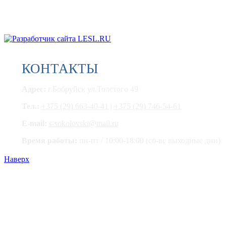
Ремонт любой бытовой техники и электроники, сварочного
оборудования, промышленной кухонной техники
© Remont-bobr.by 2017 |
Мы на карте
|
Разработка сайта:
КОНТАКТЫ
Адрес:
г.Бобруйск ул.Толстого 49
Тел.:
+375 (29) 663-40-41
|
+375 (29) 746-54-61
E-mail:
s-sokolovski@mail.ru
Время работы:
пн-пт / 10:00-18:00 (сб-вс выходные дни)
Наверх